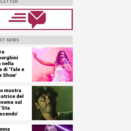
LETTER
ST NEWS
ra
orghini
 nella
a di 'Tale e
e Show'
o mostra
catrice del
inoma sul
 'Sta
escendo'
onna