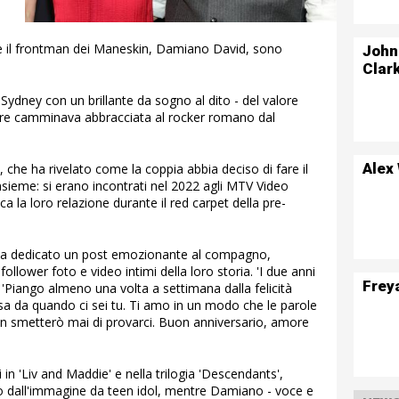
 il frontman dei Maneskin, Damiano David, sono
John
Clar
Sydney con un brillante da sogno al dito - del valore
tre camminava abbracciata al rocker romano dal
Alex
 che ha rivelato come la coppia abbia deciso di fare il
sieme: si erano incontrati nel 2022 agli MTV Video
 la loro relazione durante il red carpet della pre-
va dedicato un post emozionante al compagno,
follower foto e video intimi della loro storia. 'I due anni
Frey
to. 'Piango almeno una volta a settimana dalla felicità
osa da quando ci sei tu. Ti amo in un modo che le parole
 smetterò mai di provarci. Buon anniversario, amore
in 'Liv and Maddie' e nella trilogia 'Descendants',
no dall'immagine da teen idol, mentre Damiano - voce e