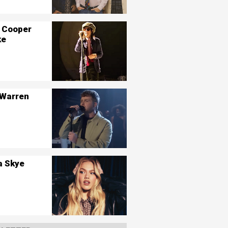
 Cooper
ke
 Warren
a Skye