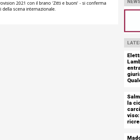
NEWS
ovision 2021 con il brano 'Zitti e buoni' - si conferma
ici della scena internazionale.
LATE
Elett
Lamb
entra
giuri
Qual
Salm
la ci
carc
viso:
ricr
Mad