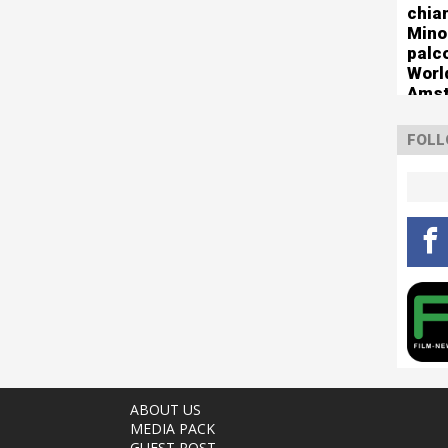
chia
Mino
palco
Worl
Ams
FOLL
ABOUT US
MEDIA PACK
GUEST POST