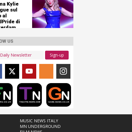
ma Kylie
gue sul
 al
dPride di
terdam
OW US
Sign-up
MUSIC NEWS ITALY
MN UNDERGROUND
FILM NEWS