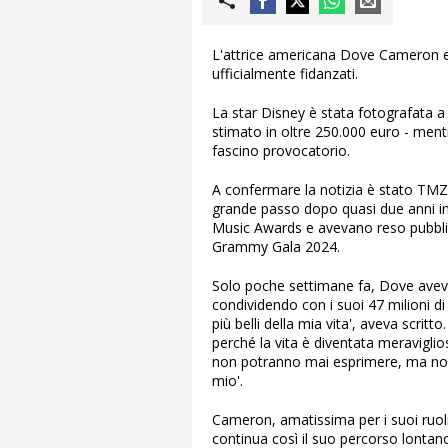
L'attrice americana Dove Cameron e
ufficialmente fidanzati.
La star Disney è stata fotografata a 
stimato in oltre 250.000 euro - men
fascino provocatorio.
A confermare la notizia è stato TMZ,
grande passo dopo quasi due anni in
Music Awards e avevano reso pubblica
Grammy Gala 2024.
Solo poche settimane fa, Dove ave
condividendo con i suoi 47 milioni di 
più belli della mia vita', aveva scrit
perché la vita è diventata meravigli
non potranno mai esprimere, ma non
mio'.
Cameron, amatissima per i suoi ruoli 
continua così il suo percorso lonta