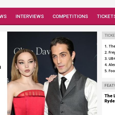
EWS
INTERVIEWS
COMPETITIONS
TICKET
TICKE
The
Fre
UB4
Ale
a
Foo
FEAT
The 
Ryde