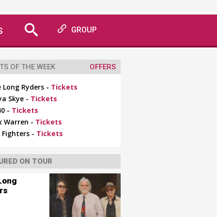
S
GROUP
TS OF THE WEEK
OFFERS
 Long Ryders -
Tickets
ya Skye -
Tickets
0 -
Tickets
x Warren -
Tickets
 Fighters -
Tickets
URED ON TOUR
Long
rs