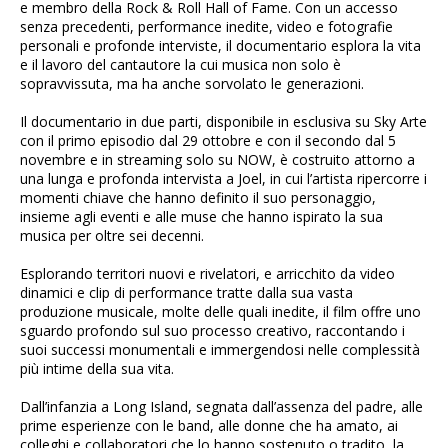
e membro della Rock & Roll Hall of Fame. Con un accesso
senza precedenti, performance inedite, video e fotografie
personali e profonde interviste, il documentario esplora la vita
e il lavoro del cantautore la cui musica non solo è
sopravvissuta, ma ha anche sorvolato le generazioni.
Il documentario in due parti, disponibile in esclusiva su Sky Arte
con il primo episodio dal 29 ottobre e con il secondo dal 5
novembre e in streaming solo su NOW, è costruito attorno a
una lunga e profonda intervista a Joel, in cui l’artista ripercorre i
momenti chiave che hanno definito il suo personaggio,
insieme agli eventi e alle muse che hanno ispirato la sua
musica per oltre sei decenni.
Esplorando territori nuovi e rivelatori, e arricchito da video
dinamici e clip di performance tratte dalla sua vasta
produzione musicale, molte delle quali inedite, il film offre uno
sguardo profondo sul suo processo creativo, raccontando i
suoi successi monumentali e immergendosi nelle complessità
più intime della sua vita.
Dall’infanzia a Long Island, segnata dall’assenza del padre, alle
prime esperienze con le band, alle donne che ha amato, ai
colleghi e collaboratori che lo hanno sostenuto o tradito, la