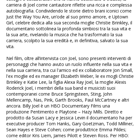
carriera di Joel come cantautore riflette una ricca e complessa
autobiografia. Condividendo le storie dietro brani iconici come
Just the Way You Are, un’ode al suo primo amore, e Uptown
Girl, celebre dedica alla sua seconda moglie Christie Brinkley, il
documentario sottolinea la profonda simbiosi tra la sua vita e
la sua arte, rivelando la musica che ha trasformato la sua
carriera, scolpito la sua eredità e, in definitiva, salvato la sua
vita.
Nel film, oltre all’intervista con Joel, sono presenti interventi di
personaggi che hanno avuto un ruolo influente nella sua vita e
nella sua carriera, tra cui l'amico ed ex collaboratore Jon Small,
l'ex moglie ed ex manager Elizabeth Weber, le ex mogli Christie
Brinkley e Katie Lee, la figlia Alexa Ray Joel, la moglie Alexis
Roderick Joel, i membri della sua band e musicisti suoi
contemporanei come Bruce Springsteen, Sting, John
Mellencamp, Nas, Pink, Garth Brooks, Paul McCartney e altri
ancora. Billy Joel è un HBO Documentary Films una
produzione Pentimento e Playtone – Hazy Mills. Diretto e
prodotto da Susan Lacy e Jessica Levin il documentario ha per
executive producer Tom Hanks, Gary Goetzman, Todd Milliner,
Sean Hayes e Steve Cohen; come produttrice Emma Pildes;
come editor Kris Liem, James Pilott e Steven Ross. Per HBO: