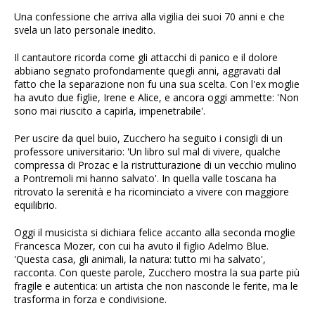
Una confessione che arriva alla vigilia dei suoi 70 anni e che
svela un lato personale inedito.
Il cantautore ricorda come gli attacchi di panico e il dolore
abbiano segnato profondamente quegli anni, aggravati dal
fatto che la separazione non fu una sua scelta. Con l'ex moglie
ha avuto due figlie, Irene e Alice, e ancora oggi ammette: 'Non
sono mai riuscito a capirla, impenetrabile'.
Per uscire da quel buio, Zucchero ha seguito i consigli di un
professore universitario: 'Un libro sul mal di vivere, qualche
compressa di Prozac e la ristrutturazione di un vecchio mulino
a Pontremoli mi hanno salvato'. In quella valle toscana ha
ritrovato la serenità e ha ricominciato a vivere con maggiore
equilibrio.
Oggi il musicista si dichiara felice accanto alla seconda moglie
Francesca Mozer, con cui ha avuto il figlio Adelmo Blue.
'Questa casa, gli animali, la natura: tutto mi ha salvato',
racconta. Con queste parole, Zucchero mostra la sua parte più
fragile e autentica: un artista che non nasconde le ferite, ma le
trasforma in forza e condivisione.