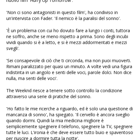
nuovo film 'Hurry Up Tomorrow'.
'Non ci sono antagonisti in questo film', ha condiviso in
un'intervista con Fader. 'Il nemico è la paralisi del sonno'.
'È un problema con cui ho dovuto fare a lungo i conti, tuttora
ne soffro, anche se meno rispetto a prima. Sono degli incubi
vividi quando si è a letto, e si è mezzi addormentati e mezzi
svegli'.
'Sei consapevole di ciò che ti circonda, ma non puoi muoverti.
Rimani paralizzato per quasi un minuto. A volte vedi una figura
indistinta in un angolo e senti delle voci, parole dolci. Non dice
nulla, ma senti delle voci'.
The Weeknd riesce a tenere sotto controllo la condizione
attraverso una serie di pratiche del sonno.
'Ho fatto le mie ricerche a riguardo, ed è solo una questione di
mancanza di sonno', ha spiegato. 'Il cervello è ancora sveglio
quando dormi. Quindi la mia medicina migliore è
semplicemente spegnere il telefono, spegnere la TV, spegnere
tutte le luci. L'ironia è che deve essere tutto buio e spaventoso
per riuscire a dormire tutta la notte'.