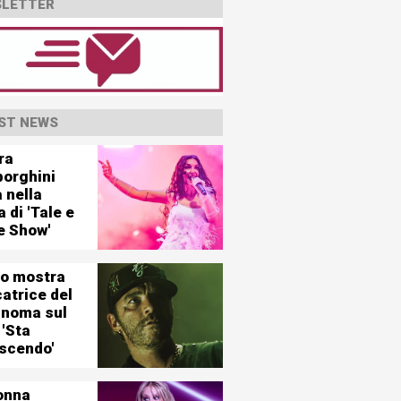
LETTER
ST NEWS
ra
orghini
 nella
a di 'Tale e
e Show'
o mostra
catrice del
inoma sul
 'Sta
escendo'
onna