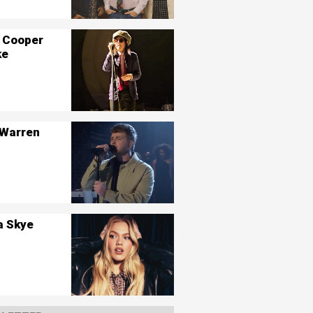
 Cooper
ke
 Warren
a Skye