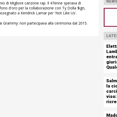
NEWS
io di Migliore canzone rap. Il 47enne sperava di
ono d'oro per la collaborazione con Ty Dolla $ign,
o assegnato a Kendrick Lamar per 'Not Like Us'.
o ai Grammy: non partecipava alla cerimonia dal 2015.
LATE
Elett
Lamb
entra
giuri
Qual
Salm
la ci
carc
viso:
ricr
Mad