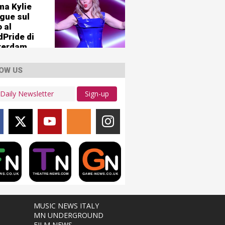
ma Kylie
gue sul
 al
dPride di
terdam
OW US
Sign-up
MUSIC NEWS ITALY
MN UNDERGROUND
FILM NEWS