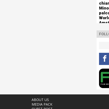
chia
Mino
palco
Worl
Ams
FOLL
ABOUT US
MEDIA PACK
GUEST POST