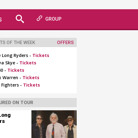
S
GROUP
TS OF THE WEEK
OFFERS
 Long Ryders -
Tickets
ya Skye -
Tickets
0 -
Tickets
x Warren -
Tickets
 Fighters -
Tickets
URED ON TOUR
Long
rs