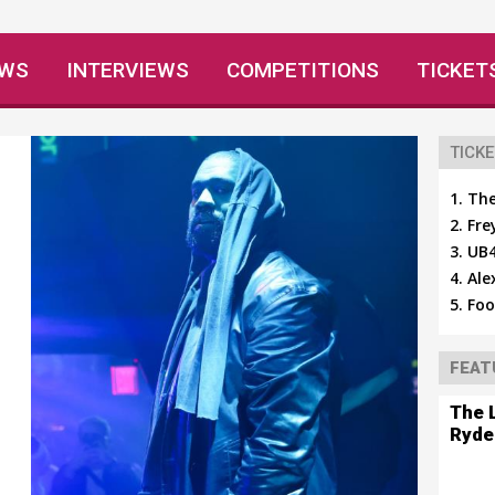
EWS
INTERVIEWS
COMPETITIONS
TICKET
TICKE
The
Fre
UB4
Ale
Foo
FEAT
The 
Ryde